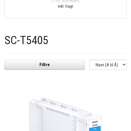
(
1.347,50
m/Moms
)
Inkl. fragt
SC-T5405
Filtre