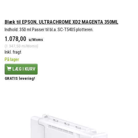
Blæk til EPSON, ULTRACHROME XD2 MAGENTA 350ML
Indhold: 350 ml Passer til bl.a. SC-T5405 plotteren.
1.078,00
u/Moms
(
1.347,50
m/Moms
)
Inkl. fragt
På lager
LÆG I KURV
GRATIS levering!