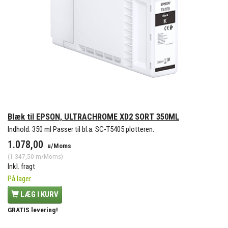
Blæk til EPSON, ULTRACHROME XD2 SORT 350ML
Indhold: 350 ml Passer til bl.a. SC-T5405 plotteren.
1.078,00
u/Moms
(
1.347,50
m/Moms
)
Inkl. fragt
På lager
LÆG I KURV
GRATIS levering!