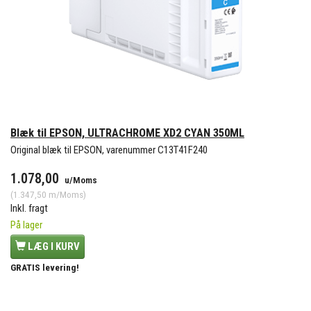
Blæk til EPSON, ULTRACHROME XD2 CYAN 350ML
Original blæk til EPSON, varenummer C13T41F240
1.078,00
u/Moms
(
1.347,50
m/Moms
)
Inkl. fragt
På lager
LÆG I KURV
GRATIS levering!