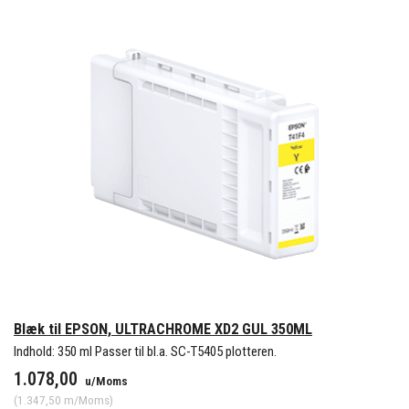
Blæk til EPSON, ULTRACHROME XD2 GUL 350ML
Indhold: 350 ml Passer til bl.a. SC-T5405 plotteren.
1.078,00
u/Moms
(
1.347,50
m/Moms
)