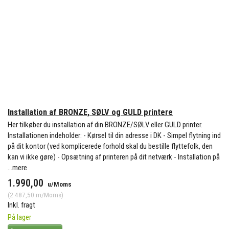
Installation af BRONZE, SØLV og GULD printere
Her tilkøber du installation af din BRONZE/SØLV eller GULD printer.
Installationen indeholder: - Kørsel til din adresse i DK - Simpel flytning ind
på dit kontor (ved komplicerede forhold skal du bestille flyttefolk, den
kan vi ikke gøre) - Opsætning af printeren på dit netværk - Installation på
...mere
1.990,00
u/Moms
(
2.487,50
m/Moms
)
Inkl. fragt
På lager