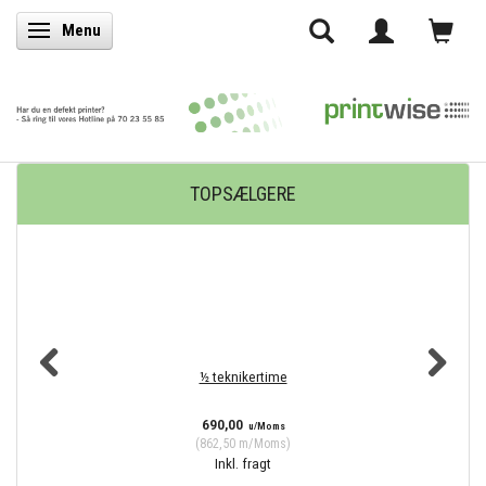
Menu
Skifte navigation
TOPSÆLGERE
½ teknikertime
D
690,00
u/Moms
(
862,50
m/Moms
)
Inkl. fragt