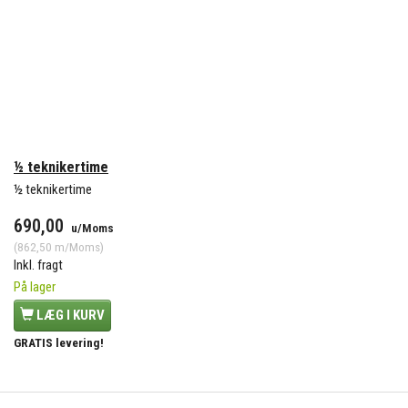
½ teknikertime
½ teknikertime
690,00
u/Moms
(
862,50
m/Moms
)
Inkl. fragt
På lager
LÆG I KURV
GRATIS levering!