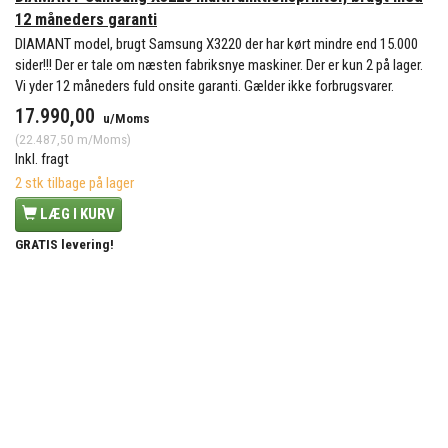
12 måneders garanti
DIAMANT model, brugt Samsung X3220 der har kørt mindre end 15.000
sider!!! Der er tale om næsten fabriksnye maskiner. Der er kun 2 på lager.
Vi yder 12 måneders fuld onsite garanti. Gælder ikke forbrugsvarer.
17.990,00
u/Moms
(
22.487,50
m/Moms
)
Inkl. fragt
2 stk tilbage på lager
LÆG I KURV
GRATIS levering!