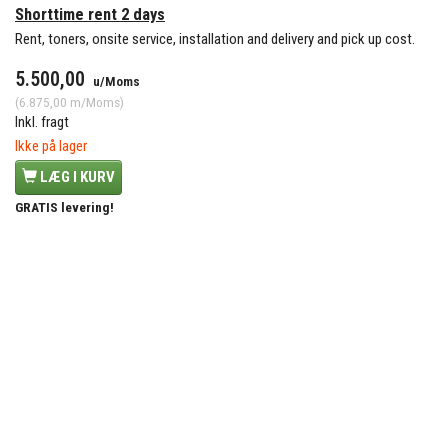
Shorttime rent 2 days
Rent, toners, onsite service, installation and delivery and pick up cost.
5.500,00
u/Moms
(
6.875,00
m/Moms
)
Inkl. fragt
Ikke på lager
LÆG I KURV
GRATIS levering!