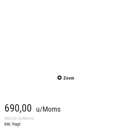
Zoom
690,00
u/Moms
(
862,50
m/Moms
)
Inkl. fragt