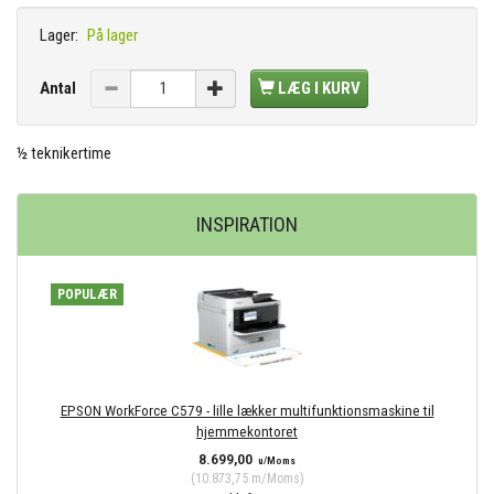
Lager:
På lager
Antal
LÆG I KURV
½ teknikertime
INSPIRATION
POPULÆR
EPSON WorkForce C579 - lille lækker multifunktionsmaskine til
hjemmekontoret
8.699,00
u/Moms
(
10.873,75
m/Moms
)