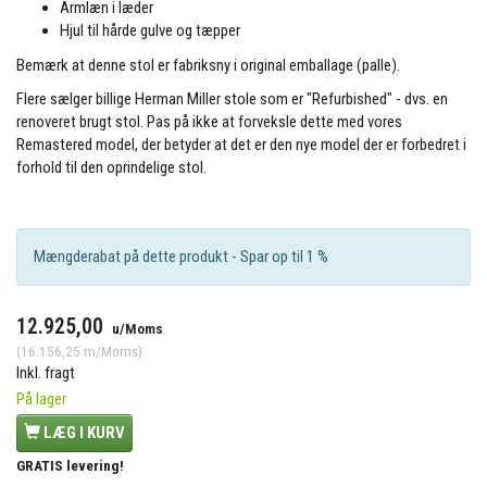
Armlæn i læder
Hjul til hårde gulve og tæpper
Bemærk at denne stol er fabriksny i original emballage (palle).
Flere sælger billige Herman Miller stole som er "Refurbished" - dvs. en
renoveret brugt stol. Pas på ikke at forveksle dette med vores
Remastered model, der betyder at det er den nye model der er forbedret i
forhold til den oprindelige stol.
Mængderabat på dette produkt - Spar op til 1 %
12.925,00
u/Moms
(
16.156,25
m/Moms
)
Inkl. fragt
På lager
LÆG I KURV
GRATIS levering!