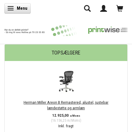
Menu
Skifte navigation
TOPSÆLGERE
Herman Miller Areon B Remastered, alustel, justebar
lændestøtte og armlæn
12.925,00
u/Moms
(
16.156,25
m/Moms
)
Inkl. fragt