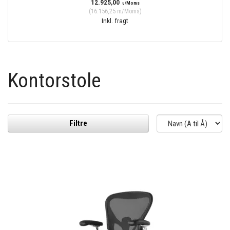
12.925,00
u/Moms
(
16.156,25
m/Moms
)
Inkl. fragt
Kontorstole
Filtre