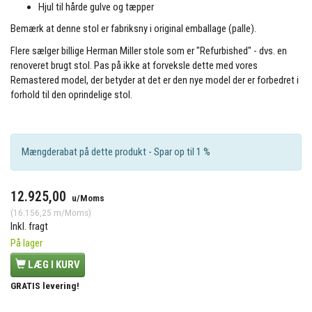
Hjul til hårde gulve og tæpper
Bemærk at denne stol er fabriksny i original emballage (palle).
Flere sælger billige Herman Miller stole som er "Refurbished" - dvs. en
renoveret brugt stol. Pas på ikke at forveksle dette med vores
Remastered model, der betyder at det er den nye model der er forbedret i
forhold til den oprindelige stol.
Mængderabat på dette produkt - Spar op til 1 %
12.925,00
u/Moms
(
16.156,25
m/Moms
)
Inkl. fragt
På lager
LÆG I KURV
GRATIS levering!