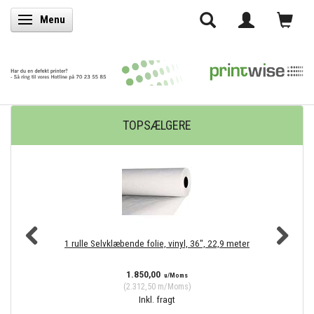
Menu
Skifte navigation
TOPSÆLGERE
1 rulle Selvklæbende folie, vinyl, 36", 22,9 meter
4 
1.850,00
u/Moms
(
2.312,50
m/Moms
)
Inkl. fragt