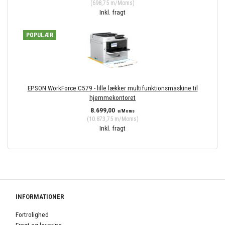
(
698,75
m/Moms
)
Inkl. fragt
POPULÆR
EPSON WorkForce C579 - lille lækker multifunktionsmaskine til
hjemmekontoret
8.699,00
u/Moms
(
10.873,75
m/Moms
)
Inkl. fragt
INFORMATIONER
Fortrolighed