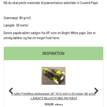
Nå du skal printe materiale til præsentation anbefaler vi Coated Papir.
Gramvægt: 80 g/m2
Længde: 50 meter
Denne papirkvalitet sælges fra HP som en Bright White papir. Den er
utrolig lækker og har en meget hvid farve.
INSPIRATION
4 ruller PrintWise plotterpapir 24" (610 mm) x 50 meter, 80 g/m2
H
- LANDETS BILLIGSTE MED FRI FRAGT
559,00
u/Moms