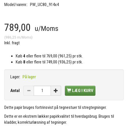
Model/varenr.:
PW_UC80_914x4
789,00
u/Moms
(
986,25
m/Moms
)
Inkl. fragt
Køb
4
eller flere til
769,00
(
961,25
)
pr stk.
Køb
8
eller flere til
749,00
(
936,25
)
pr stk.
Lager:
På lager
Antal
LÆG I KURV
Dette papir bruges fortrinsvist på tegnestuer til stregtegninger.
Dette er en ekstrem lækker papirkvalitet til hverdagsbrug. Bruges til
kladder, korrekturlæsning af tegninger.