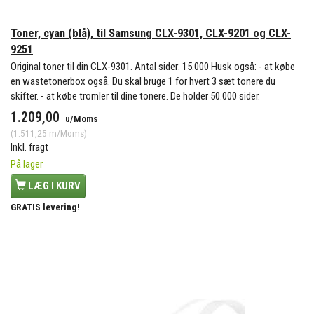
Toner, cyan (blå), til Samsung CLX-9301, CLX-9201 og CLX-
9251
Original toner til din CLX-9301. Antal sider: 15.000 Husk også: - at købe
en wastetonerbox også. Du skal bruge 1 for hvert 3 sæt tonere du
skifter. - at købe tromler til dine tonere. De holder 50.000 sider.
1.209,00
u/Moms
(
1.511,25
m/Moms
)
Inkl. fragt
På lager
LÆG I KURV
GRATIS levering!