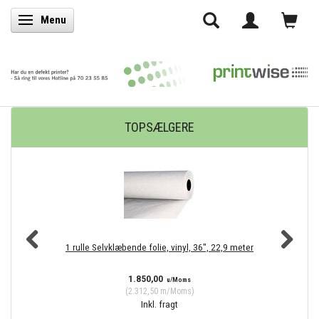
Menu
Skifte navigation
TOPSÆLGERE
1 rulle Selvklæbende folie, vinyl, 36", 22,9 meter
4 
1.850,00
u/Moms
(
2.312,50
m/Moms
)
Inkl. fragt