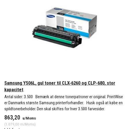
Samsung Y506L, gul toner til CLX-6260 og CLP-680, stor
kapacitet
Antal sider: 3.500 Bemærk at denne tonerpatroner er original. PrintWise
er Danmarks største Samsung printerforhandler. Husk også at købe en
spildtonerbeholder. Den skal skiftes for hver 3.500 farvesider.
863,20
u/Moms
(
1.079,00
m/Moms
)