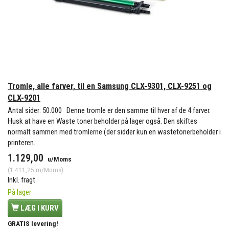
Tromle, alle farver, til en Samsung CLX-9301, CLX-9251 og
CLX-9201
Antal sider: 50.000 Denne tromle er den samme til hver af de 4 farver.
Husk at have en Waste toner beholder på lager også. Den skiftes
normalt sammen med tromlerne (der sidder kun en wastetonerbeholder i
printeren.
1.129,00
u/Moms
(
1.411,25
m/Moms
)
Inkl. fragt
På lager
LÆG I KURV
GRATIS levering!