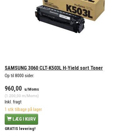
SAMSUNG 3060 CLT-K503L H-Yield sort Toner
Op til 8000 sider.
960,00
u/Moms
(
1.200,00
m/Moms
)
Inkl. fragt
1 stk tilbage på lager
LÆG I KURV
GRATIS levering!