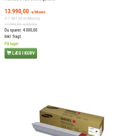
13.990,00
u/Moms
(
17.487,50
m/Moms
)
17.990,00
u/Moms
Du sparer:
4.000,00
Inkl. fragt
På lager
LÆG I KURV