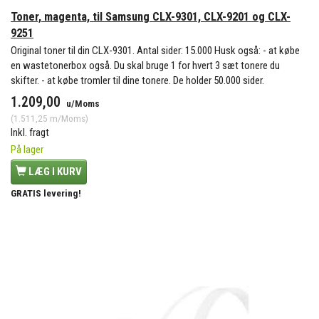
Toner, magenta, til Samsung CLX-9301, CLX-9201 og CLX-
9251
Original toner til din CLX-9301. Antal sider: 15.000 Husk også: - at købe
en wastetonerbox også. Du skal bruge 1 for hvert 3 sæt tonere du
skifter. - at købe tromler til dine tonere. De holder 50.000 sider.
1.209,00
u/Moms
(
1.511,25
m/Moms
)
Inkl. fragt
På lager
LÆG I KURV
GRATIS levering!