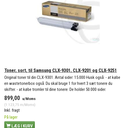
Toner, sort, til Samsung CLX-9301, CLX-9201 og CLX-9251
Original toner til din CLX-9301. Antal sider: 15.000 Husk også: - at købe
en wastetonerbox også. Du skal bruge 1 for hvert 3 sæt tonere du
skifter. - at købe tromler til dine tonere. De holder 50.000 sider.
899,00
u/Moms
(
1.123,75
m/Moms
)
Inkl. fragt
På lager
LÆG I KURV