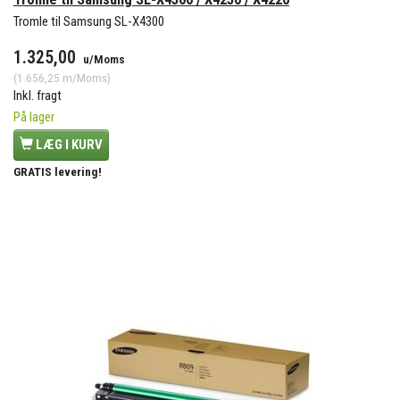
Tromle til Samsung SL-X4300
1.325,00
u/Moms
(
1.656,25
m/Moms
)
Inkl. fragt
På lager
LÆG I KURV
GRATIS levering!