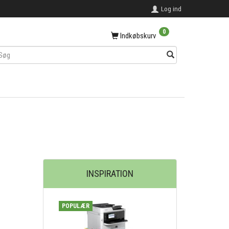
Log ind
0
Indkøbskurv
INSPIRATION
POPULÆR