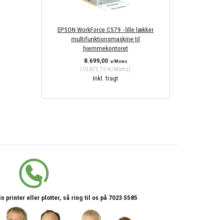
EPSON WorkForce C579 - lille lækker
multifunktionsmaskine til
hjemmekontoret
8.699,00
u/Moms
(
10.873,75
m/Moms
)
Inkl. fragt
printer eller plotter, så ring til os på 7023 5585