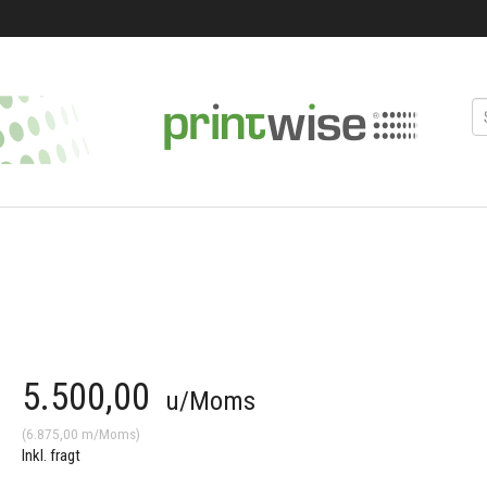
5.500,00
u/Moms
(
6.875,00
m/Moms
)
Inkl. fragt