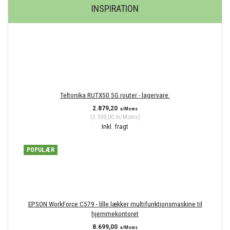
INSPIRATION
Teltonika RUTX50 5G router - lagervare.
2.879,20
u/Moms
(
3.599,00
m/Moms
)
Inkl. fragt
POPULÆR
EPSON WorkForce C579 - lille lækker multifunktionsmaskine til
hjemmekontoret
8.699,00
u/Moms