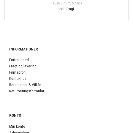
(
10.873,75
m/Moms
)
Inkl. fragt
INFORMATIONER
Fortrolighed
Fragt og levering
Firmaprofil
Kontakt os
Betingelser & Vilkår
Returneringsformular
KONTO
Min konto
Adressebog