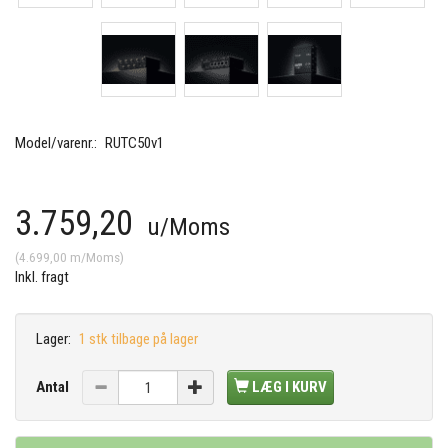
Model/varenr.:
RUTC50v1
3.759,20
u/Moms
(
4.699,00
m/Moms
)
Inkl. fragt
Lager:
1 stk tilbage på lager
Antal
LÆG I KURV