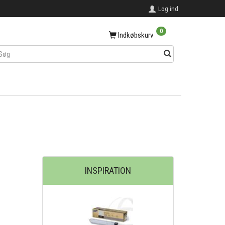
Log ind
0
Indkøbskurv
INSPIRATION