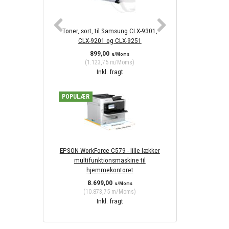
Toner, sort, til Samsung CLX-9301,
Toner, magenta, 
CLX-9201 og CLX-9251
9301, CLX-920
899,00
1.209,0
u/Moms
(
1.123,75
m/Moms
)
(
1.511,25
Inkl. fragt
Inkl. 
POPULÆR
EPSON WorkForce C579 - lille lækker
multifunktionsmaskine til
hjemmekontoret
8.699,00
u/Moms
(
10.873,75
m/Moms
)
Inkl. fragt