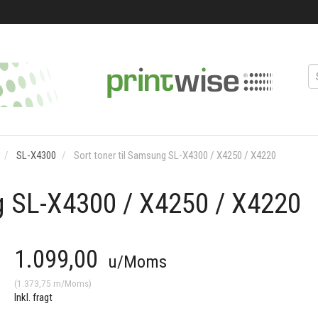
SL-X4300
Sort toner til Samsung SL-X4300 / X4250 / X4220
g SL-X4300 / X4250 / X4220
1.099,00
u/Moms
(
1.373,75
m/Moms
)
Inkl. fragt