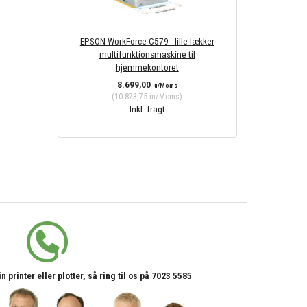
EPSON WorkForce C579 - lille lækker
multifunktionsmaskine til
hjemmekontoret
8.699,00
u/Moms
(
10.873,75
m/Moms
)
Inkl. fragt
printer eller plotter, så ring til os på 7023 5585