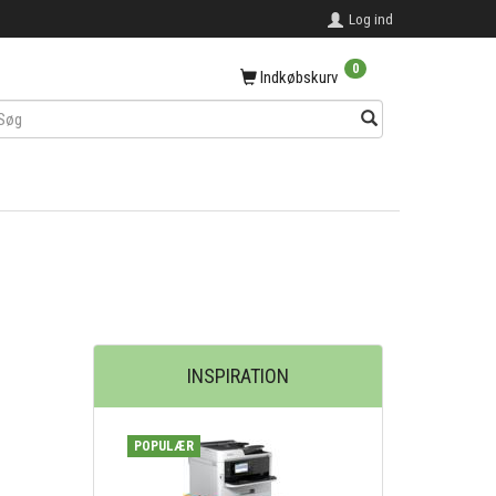
Log ind
0
Indkøbskurv
INSPIRATION
POPULÆR