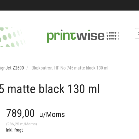
ignJet Z2600
Blækpatron, HP No 745 matte black 130 ml
5 matte black 130 ml
789,00
u/Moms
(
986,25
m/Moms
)
Inkl. fragt