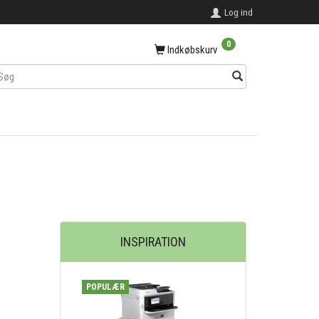
Log ind
0
Indkøbskurv
INSPIRATION
POPULÆR