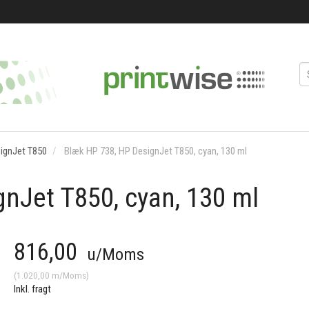
ignJet T850
Blæk HP 738, HP DesignJet T850, cyan, 130 ml
nJet T850, cyan, 130 ml
816,00
u/Moms
(
1.020,00
m/Moms
)
Inkl. fragt