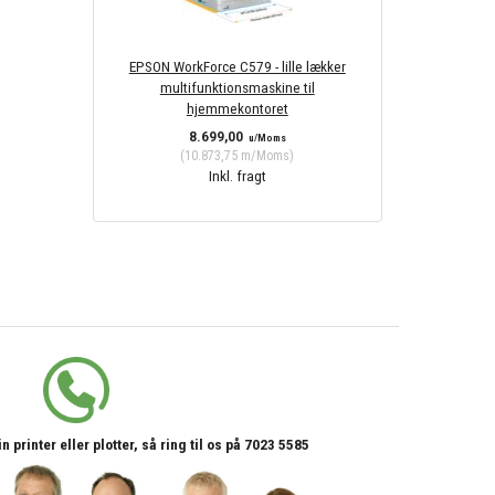
EPSON WorkForce C579 - lille lækker
multifunktionsmaskine til
hjemmekontoret
8.699,00
u/Moms
(
10.873,75
m/Moms
)
Inkl. fragt
printer eller plotter, så ring til os på 7023 5585