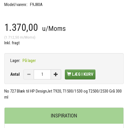
Model/varenr.:
F9J80A
1.370,00
u/Moms
(
1.712,50
m/Moms
)
Inkl. fragt
Lager:
På lager
Antal
LÆG I KURV
No 727 Blæk til HP DesignJet T920, T1500/1530 og T2500/2530 Grå 300
ml
INSPIRATION