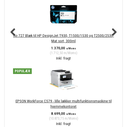
No 727 Blæk til HP DesignJet T930, T1500/1530 og T2500/2530,
No
Mat sort, 300ml
1.370,00
u/Moms
(
1.712,50
m/Moms
)
Inkl. fragt
POPULÆR
EPSON WorkForce C579 - lille lækker multifunktionsmaskine til
hjemmekontoret
8.699,00
u/Moms
(
10.873,75
m/Moms
)
Inkl. fragt