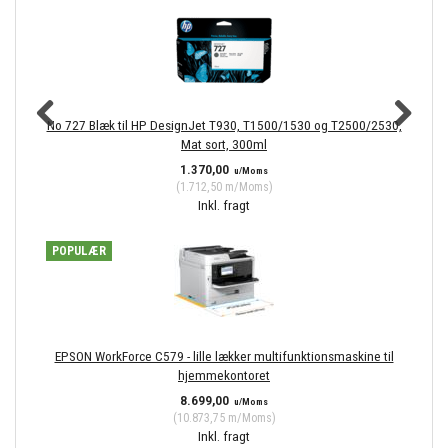
No 727 Blæk til HP DesignJet T930, T1500/1530 og T2500/2530,
No
Mat sort, 300ml
1.370,00
u/Moms
(
1.712,50
m/Moms
)
Inkl. fragt
POPULÆR
EPSON WorkForce C579 - lille lækker multifunktionsmaskine til
hjemmekontoret
8.699,00
u/Moms
(
10.873,75
m/Moms
)
Inkl. fragt