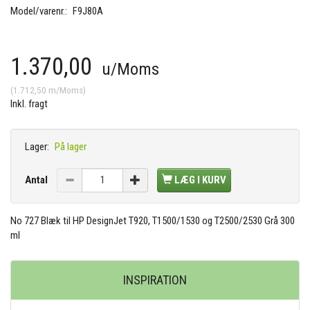
Model/varenr.:
F9J80A
1.370,00
u/Moms
(
1.712,50
m/Moms
)
Inkl. fragt
Lager:
På lager
Antal
LÆG I KURV
No 727 Blæk til HP DesignJet T920, T1500/1530 og T2500/2530 Grå 300
ml
INSPIRATION