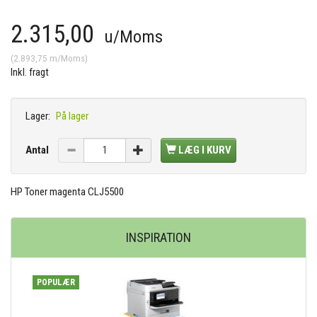
2.315,00
u/Moms
(
2.893,75
m/Moms
)
Inkl. fragt
Lager:
På lager
Antal
LÆG I KURV
HP Toner magenta CLJ5500
INSPIRATION
POPULÆR