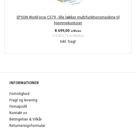
EPSON WorkForce C579 - lille lækker multifunktionsmaskine til
hjemmekontoret
8.699,00
u/Moms
(
10.873,75
m/Moms
)
Inkl. fragt
INFORMATIONER
Fortrolighed
Fragt og levering
Firmaprofil
Kontakt os
Betingelser & Vilkår
Returneringsformular